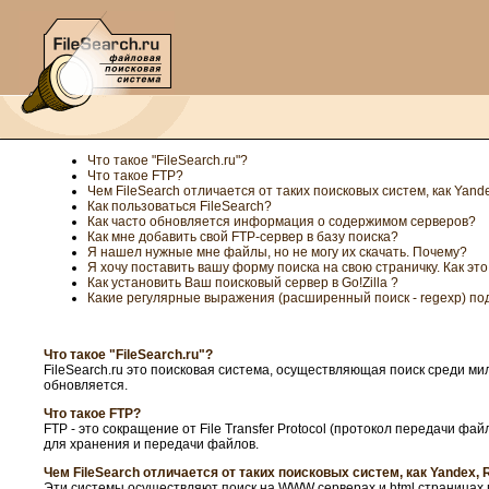
Что такое "FileSearch.ru"?
Что такое FTP?
Чем FileSearch отличается от таких поисковых систем, как Yandex
Как пользоваться FileSearch?
Как часто обновляется информация о содержимом серверов?
Как мне добавить свой FTP-сервер в базу поиска?
Я нашел нужные мне файлы, но не могу их скачать. Почему?
Я хочу поставить вашу форму поиска на свою страничку. Как эт
Как установить Ваш поисковый сервер в Go!Zilla ?
Какие регулярные выражения (расширенный поиск - regexp) по
Что такое "FileSearch.ru"?
FileSearch.ru это поисковая система, осуществляющая поиск среди ми
обновляется.
Что такое FTP?
FTP - это сокращение от File Transfer Protocol (протокол передачи 
для хранения и передачи файлов.
Чем FileSearch отличается от таких поисковых систем, как Yandex, Ra
Эти системы осуществляют поиск на WWW серверах и html страницах п