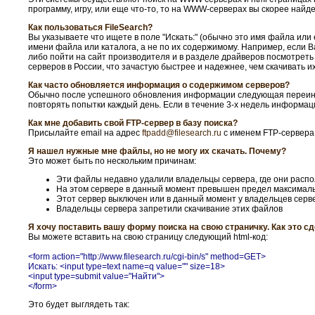
программу, игру, или еще что-то, то на WWW-серверах вы скорее найде
Как пользоваться FileSearch?
Вы указываете что ищете в поле "Искать:" (обычно это имя файла или 
имени файла или каталога, а не по их содержимому. Например, если 
либо пойти на сайт производителя и в разделе драйверов посмотреть 
серверов в России, что зачастую быстрее и надежнее, чем скачивать их
Как часто обновляется информация о содержимом серверов?
Обычно после успешного обновления информации следующая переиндек
повторять попытки каждый день. Если в течение 3-х недель информация
Как мне добавить свой FTP-сервер в базу поиска?
Присылайте email на адрес
ftpadd@filesearch.ru
с именем FTP-сервера.
Я нашел нужные мне файлы, но не могу их скачать. Почему?
Это может быть по нескольким причинам:
Эти файлы недавно удалили владельцы сервера, где они распо
На этом сервере в данный момент превышен предел максималь
Этот сервер выключен или в данный момент у владельцев серве
Владельцы сервера запретили скачивание этих файлов
Я хочу поставить вашу форму поиска на свою страничку. Как это с
Вы можете вставить на свою страницу следующий html-код:
<form action="http://www.filesearch.ru/cgi-bin/s" method=GET>
Искать: <input type=text name=q value="" size=18>
<input type=submit value="Найти">
</form>
Это будет выглядеть так: