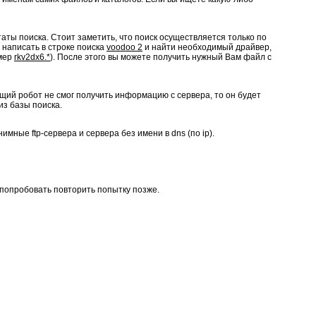
таты поиска. Стоит заметить, что поиск осуществляется только по
 написать в строке поиска
voodoo 2
и найти необходимый драйвер,
имер
rkv2dx6.*
). После этого вы можете получить нужный Вам файл с
ий робот не смог получить информацию с сервера, то он будет
из базы поиска.
мные ftp-сервера и сервера без имени в dns (по ip).
попробовать повторить попытку позже.