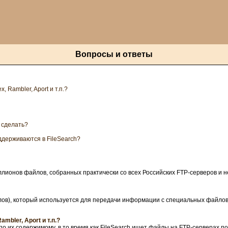
Вопросы и ответы
, Rambler, Aport и т.п.?
о сделать?
ддерживаются в FileSearch?
ллионов файлов, собранных практически со всех Российских FTP-серверов и н
файлов), который используется для передачи информации с специальных файло
mbler, Aport и т.п.?
о их содержимому, в то время как FileSearch ищет файлы на FTP-серверах по