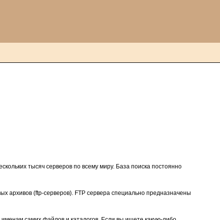
ескольких тысяч серверов по всему миру. База поиска постоянно
вых архивов (ftp-серверов). FTP сервера специально предназначены
 именам самих файлов и каталогов. Если вы ищете какую-либо