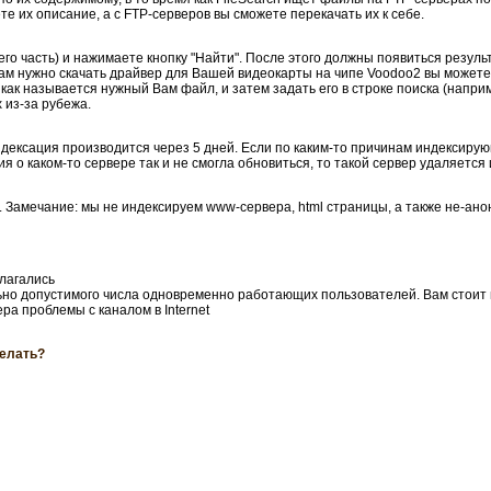
те их описание, а с FTP-серверов вы сможете перекачать их к себе.
его часть) и нажимаете кнопку "Найти". После этого должны появиться резуль
Вам нужно скачать драйвер для Вашей видеокарты на чипе Voodoo2 вы можете
как называется нужный Вам файл, и затем задать его в строке поиска (напр
 из-за рубежа.
сация производится через 5 дней. Если по каким-то причинам индексирующ
 о каком-то сервере так и не смогла обновиться, то такой сервер удаляется 
 Замечание: мы не индексируем www-сервера, html страницы, а также не-анони
лагались
но допустимого числа одновременно работающих пользователей. Вам стоит 
ра проблемы с каналом в Internet
делать?