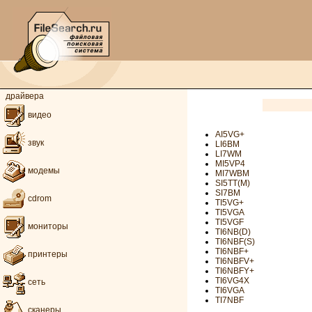
драйвера
видео
AI5VG+
звук
LI6BM
LI7WM
MI5VP4
модемы
MI7WBM
SI5TT(M)
SI7BM
cdrom
TI5VG+
TI5VGA
TI5VGF
мониторы
TI6NB(D)
TI6NBF(S)
TI6NBF+
принтеры
TI6NBFV+
TI6NBFY+
TI6VG4X
сеть
TI6VGA
TI7NBF
сканеры