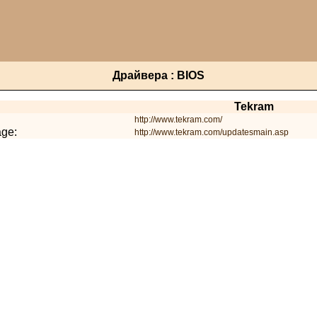
Драйвера : BIOS
Tekram
http://www.tekram.com/
age:
http://www.tekram.com/updatesmain.asp