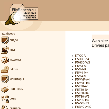
драйвера
видео
Web site:
Drivers p
звук
K7KX-A
P5H30-A4
модемы
P5H30-WS
P5M3-A+
P5M4-B
cdrom
P5M4-M+
P5M4-M
мониторы
P5MVP-A4
P5MVP-B4
P5T30-A4
принтеры
P5T30-B4
P5T30-B4E
P5T30-WS
сеть
P5V30-B4
P5VP3-B3
P6B40-A4X
сканеры