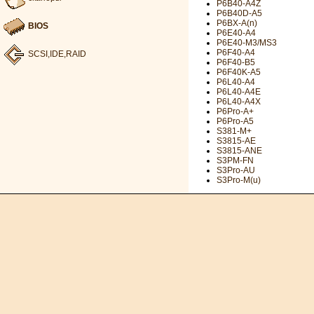
P6B40-A4Z
P6B40D-A5
P6BX-A(n)
BIOS
P6E40-A4
P6E40-M3/MS3
P6F40-A4
SCSI,IDE,RAID
P6F40-B5
P6F40K-A5
P6L40-A4
P6L40-A4E
P6L40-A4X
P6Pro-A+
P6Pro-A5
S381-M+
S3815-AE
S3815-ANE
S3PM-FN
S3Pro-AU
S3Pro-M(u)